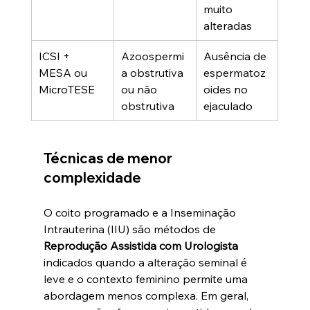
muito 
alteradas
ICSI + 
Azoospermi
Ausência de 
MESA ou 
a obstrutiva 
espermatoz
MicroTESE
ou não 
oides no 
obstrutiva
ejaculado
Técnicas de menor 
complexidade
O coito programado e a Inseminação 
Intrauterina (IIU) são métodos de 
Reprodução Assistida com Urologista 
indicados quando a alteração seminal é 
leve e o contexto feminino permite uma 
abordagem menos complexa. Em geral, 