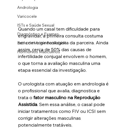
Andrologia
Varicocele
ISTs e Saúde Sexual
Quando um casal tem dificuldade para 
Diagnóstico e Exames
engravidar, a primeira consulta costuma 
ser com o ginecologista da parceira. Ainda 
Estilo de Vida e Fertilidade
assim, cerca de 50% das causas de 
Hormônios Masculinos
infertilidade conjugal envolvem o homem, 
o que torna a avaliação masculina uma 
etapa essencial da investigação.
O urologista com atuação em andrologia é 
o profissional que avalia, diagnostica e 
trata o 
fator masculino na Reprodução 
Assistida
. Sem essa análise, o casal pode 
iniciar tratamentos como FIV ou ICSI sem 
corrigir alterações masculinas 
potencialmente tratáveis.