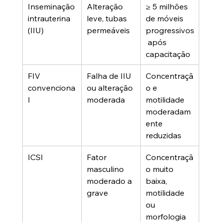
Inseminação 
Alteração 
≥ 5 milhões 
intrauterina 
leve, tubas 
de móveis 
(IIU)
permeáveis
progressivos
 após 
capacitação
FIV 
Falha de IIU 
Concentraçã
convenciona
ou alteração 
o e 
l
moderada
motilidade 
moderadam
ente 
reduzidas
ICSI
Fator 
Concentraçã
masculino 
o muito 
moderado a 
baixa, 
grave
motilidade 
ou 
morfologia 