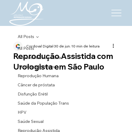
All Posts
Cordoval Digital
30 de jun.
10 min de leitura
All Posts
Reprodução Assistida com
Infertilidade Masculina
Urologista em São Paulo
Fertilidade Feminina
Reprodução Humana
Câncer de próstata
Disfunção Erétil
Saúde da População Trans
HPV
Saúde Sexual
Reprodução Assistida