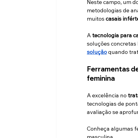
Neste campo, um dos
metodologias de an
muitos 
casais infért
A 
tecnologia para 
ca
soluções concretas 
solução
 quando tra
Ferramentas de 
feminina
A excelência no 
tra
tecnologias de pon
avaliação se aprofu
Conheça algumas fer
masculina