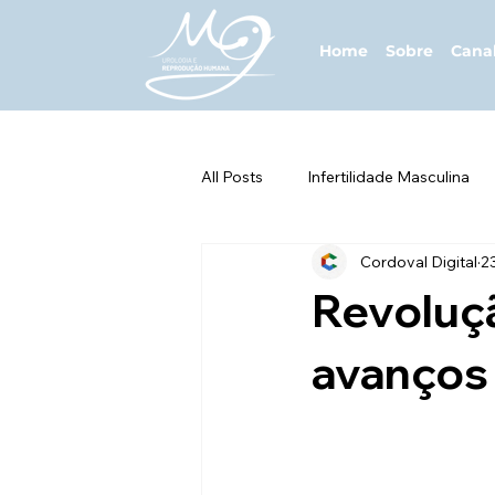
Home
Sobre
Cana
All Posts
Infertilidade Masculina
Cordoval Digital
2
Saúde da População Trans
H
Revoluç
ISTs e Saúde Sexual
Diagnós
avanços 