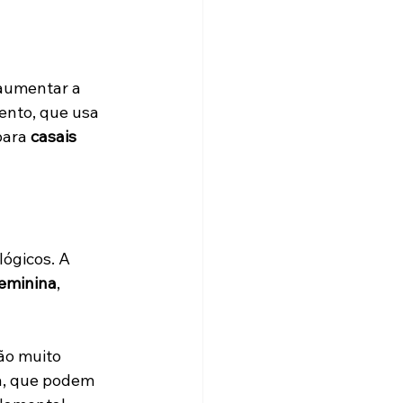
aumentar a 
ento, que usa 
para 
casais 
ógicos. A  
feminina
, 
ão muito 
a, que podem 