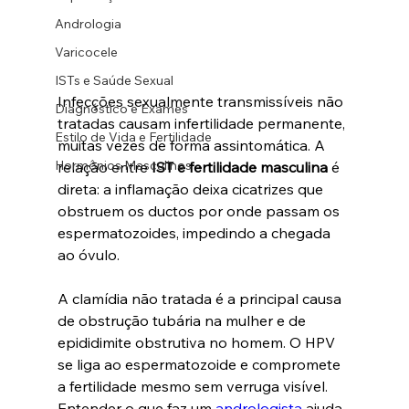
Andrologia
Varicocele
ISTs e Saúde Sexual
Infecções sexualmente transmissíveis não 
Diagnóstico e Exames
tratadas causam infertilidade permanente, 
Estilo de Vida e Fertilidade
muitas vezes de forma assintomática. A 
Hormônios Masculinos
relação entre 
IST e fertilidade masculina
 é 
direta: a inflamação deixa cicatrizes que 
obstruem os ductos por onde passam os 
espermatozoides, impedindo a chegada 
ao óvulo.
A clamídia não tratada é a principal causa 
de obstrução tubária na mulher e de 
epididimite obstrutiva no homem. O HPV 
se liga ao espermatozoide e compromete 
a fertilidade mesmo sem verruga visível. 
Entender o que faz um 
andrologista
 ajuda 