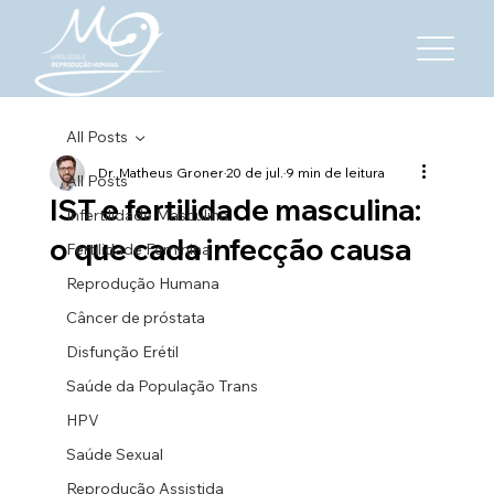
All Posts
Dr. Matheus Groner
20 de jul.
9 min de leitura
All Posts
IST e fertilidade masculina:
Infertilidade Masculina
o que cada infecção causa
Fertilidade Feminina
Reprodução Humana
Câncer de próstata
Disfunção Erétil
Saúde da População Trans
HPV
Saúde Sexual
Reprodução Assistida