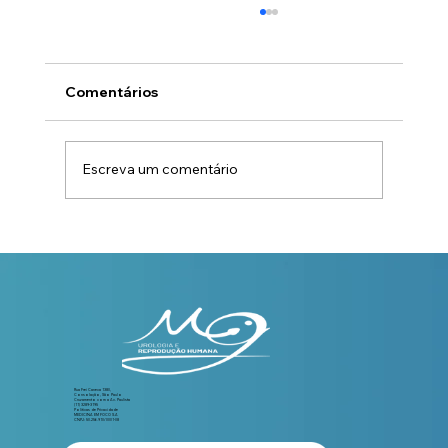
Comentários
Escreva um comentário
Estilo de vida e fertilidade masculina:
guia prático
Rua Frei Caneca 1380,
Consolação, São Paulo
Cruzamento com a Av. Paulista
(11) 3289-3195
Políticas de Privacidade
MEDICINA EM FOCO S.A
CNPJ: 50.256.910/0001-08