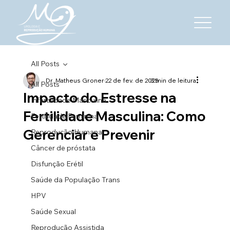
All Posts
Dr. Matheus Groner
22 de fev. de 2025
3 min de leitura
All Posts
Impacto do Estresse na
Infertilidade Masculina
Fertilidade Masculina: Como
Fertilidade Feminina
Gerenciar e Prevenir
Reprodução Humana
Câncer de próstata
Disfunção Erétil
Saúde da População Trans
HPV
Saúde Sexual
Reprodução Assistida