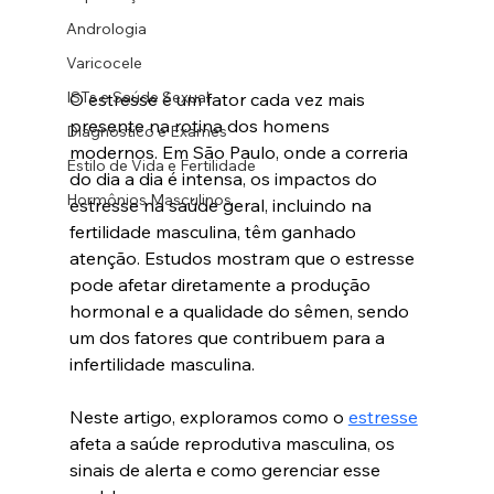
Andrologia
Varicocele
ISTs e Saúde Sexual
O estresse é um fator cada vez mais 
presente na rotina dos homens 
Diagnóstico e Exames
modernos. Em São Paulo, onde a correria 
Estilo de Vida e Fertilidade
do dia a dia é intensa, os impactos do 
Hormônios Masculinos
estresse na saúde geral, incluindo na 
fertilidade masculina, têm ganhado 
atenção. Estudos mostram que o estresse 
pode afetar diretamente a produção 
hormonal e a qualidade do sêmen, sendo 
um dos fatores que contribuem para a 
infertilidade masculina. 
Neste artigo, exploramos como o 
estresse
afeta a saúde reprodutiva masculina, os 
sinais de alerta e como gerenciar esse 