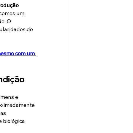
rodução 
recemos um 
e. O 
cularidades de 
 mesmo com um 
ondição
omens e 
roximadamente 
as 
 biológica 