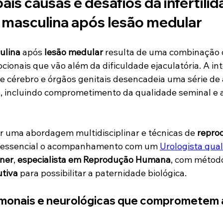
pais causas e desafios da infertilid
masculina após lesão medular
ulina
 após 
lesão medular
 resulta de uma combinação 
ocionais que vão além da dificuldade ejaculatória. A in
re cérebro e órgãos genitais desencadeia uma série de 
, incluindo comprometimento da qualidade seminal e a
 uma abordagem multidisciplinar e técnicas de 
repro
, é essencial o acompanhamento com um 
Urologista qual
ner
, 
especialista em Reprodução Humana
, com métod
utiva
 para possibilitar a paternidade biológica.
monais e neurológicas que comprometem 