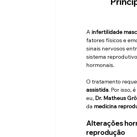
Princi
A 
infertilidade masc
fatores físicos e em
sinais nervosos ent
sistema reprodutivo
hormonais.
O tratamento requer
assistida
. Por isso
eu, 
Dr. Matheus Grö
da 
medicina reprod
Alterações hor
reprodução