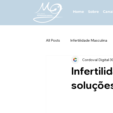
Home
Sobre
Cana
All Posts
Infertilidade Masculina
Cordoval Digital
3
Saúde da População Trans
H
Infertil
ISTs e Saúde Sexual
Diagnós
soluções