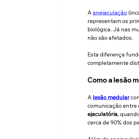
A 
anejaculação
 (in
representam os prin
biológica. Já nas m
não são afetados. 
Esta diferença fun
completamente dist
Como a lesão me
A 
lesão medular
 co
comunicação entre o
ejaculatória
, quand
cerca de 90% dos pa