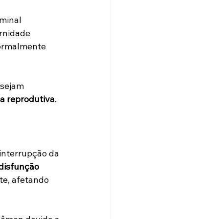
minal 
rnidade 
normalmente 
sejam 
a reprodutiva
.
interrupção da 
disfunção 
e, afetando 