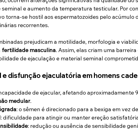
o, ocorrem alterações significativas na qualidade do 
 seminal e aumento da temperatura testicular. Por con
o torna-se hostil aos espermatozoides pelo acúmulo de
rinárias recorrentes.
binadas prejudicam a motilidade, morfologia e viabili
 
fertilidade masculina
. Assim, elas criam uma barreira
ilidade de ejaculação e material seminal comprometid
l e disfunção ejaculatória em homens cade
 incapacidade de ejacular, afetando aproximadamente 
são medular
.
rógrada
: o sêmen é direcionado para a bexiga em vez de
l
: dificuldade para atingir ou manter ereção satisfatóri
nsibilidade
: redução ou ausência de sensibilidade geni