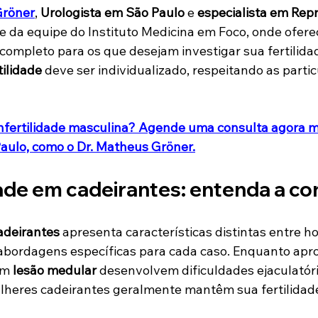
Gröner
, 
Urologista em São Paulo
 e 
especialista em Rep
te da equipe do Instituto Medicina em Foco, onde ofe
completo para os que desejam investigar sua fertilidad
tilidade
 deve ser individualizado, respeitando as parti
nfertilidade masculina? Agende uma consulta agora
aulo, como o Dr. Matheus Gröner.
dade em cadeirantes: entenda a c
cadeirantes
 apresenta características distintas entre h
 abordagens específicas para cada caso. Enquanto ap
m 
lesão medular
 desenvolvem dificuldades ejaculatóri
mulheres cadeirantes geralmente mantêm sua fertilidade