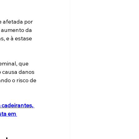
e afetada por 
o aumento da 
, e à estase 
eminal, que 
o causa danos 
do o risco de 
 cadeirantes, 
sta em 