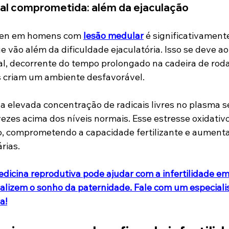
al comprometida: além da ejaculação
men em homens com 
lesão medular
 é significativament
e vão além da dificuldade ejaculatória. Isso se deve a
l, decorrente do tempo prolongado na cadeira de rodas
s criam um ambiente desfavorável.
é a elevada concentração de radicais livres no plasma s
ezes acima dos níveis normais. Esse estresse oxidativ
, comprometendo a capacidade fertilizante e aumentan
rias.
icina reprodutiva pode ajudar com a infertilidade em
lizem o sonho da paternidade. Fale com um especiali
a!