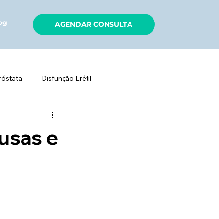
og
AGENDAR CONSULTA
róstata
Disfunção Erétil
Varicocele
ausas e
ulinos