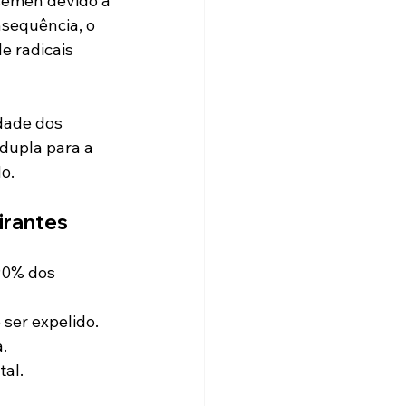
sêmen devido a 
sequência, o 
 radicais 
dade dos 
 dupla para a 
o.
irantes
90% dos 
 ser expelido.
a.
tal.