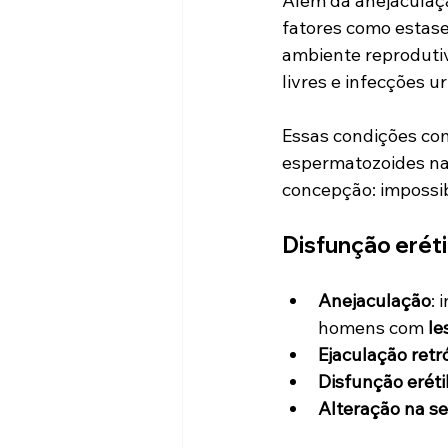
Além da anejaculaçã
fatores como estase
ambiente reprodutiv
livres e infecções u
Essas condições com
espermatozoides na
concepção: impossib
Disfunção eréti
Anejaculação
:
homens com 
le
Ejaculação ret
Disfunção eréti
Alteração na se