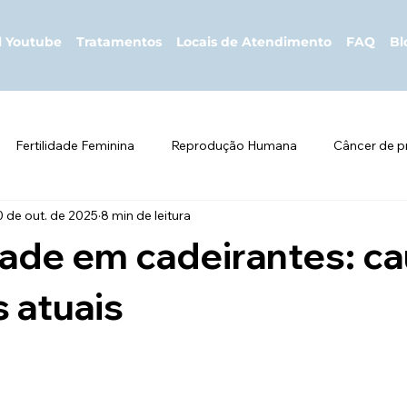
l Youtube
Tratamentos
Locais de Atendimento
FAQ
Bl
Fertilidade Feminina
Reprodução Humana
Câncer de p
0 de out. de 2025
8 min de leitura
PV
Saúde Sexual
Reprodução Assistida
Andrologia
idade em cadeirantes: c
tico e Exames
Estilo de Vida e Fertilidade
Hormônios Masc
 atuais