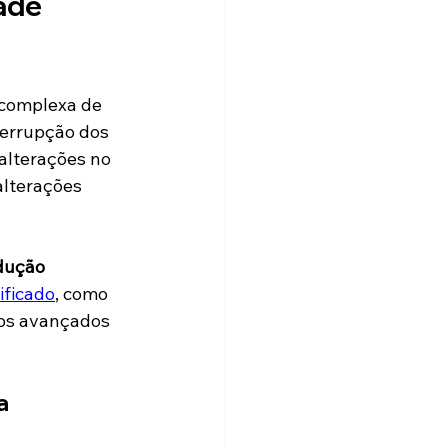
ade 
complexa de 
terrupção dos 
alterações no 
lterações 
dução 
ificado
, como 
os avançados 
a 