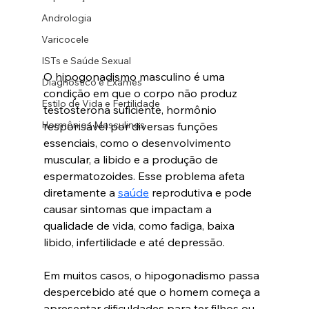
Andrologia
Varicocele
ISTs e Saúde Sexual
O hipogonadismo masculino é uma 
Diagnóstico e Exames
condição em que o corpo não produz 
Estilo de Vida e Fertilidade
testosterona suficiente, hormônio 
Hormônios Masculinos
responsável por diversas funções 
essenciais, como o desenvolvimento 
muscular, a libido e a produção de 
espermatozoides. Esse problema afeta 
diretamente a 
saúde
 reprodutiva e pode 
causar sintomas que impactam a 
qualidade de vida, como fadiga, baixa 
libido, infertilidade e até depressão.
Em muitos casos, o hipogonadismo passa 
despercebido até que o homem começa a 
apresentar dificuldades para ter filhos ou 