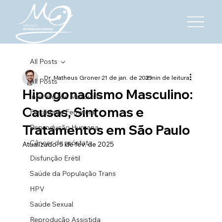
All Posts
Dr. Matheus Groner
21 de jan. de 2025
3 min de leitura
All Posts
Hipogonadismo Masculino:
Infertilidade Masculina
Causas, Sintomas e
Fertilidade Feminina
Tratamentos em São Paulo
Reprodução Humana
Câncer de próstata
Atualizado:
5 de fev. de 2025
Disfunção Erétil
Saúde da População Trans
HPV
Saúde Sexual
Reprodução Assistida