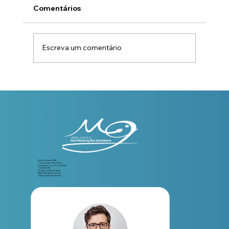
Comentários
Escreva um comentário
Estilo de vida e fertilidade masculina:
guia prático
Rua Frei Caneca 1380,
Consolação, São Paulo
Cruzamento com a Av. Paulista
(11) 3289-3195
Políticas de Privacidade
MEDICINA EM FOCO S.A
CNPJ: 50.256.910/0001-08