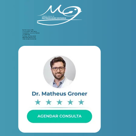
Rua Frei Caneca 1380,
Consolação, São Paulo
Cruzamento com a Av. Paulista
(11) 3289-3195
Políticas de Privacidade
MEDICINA EM FOCO S.A
CNPJ: 50.256.910/0001-08