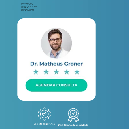
Rua Frei Caneca 1380,
Consolação, São Paulo
Cruzamento com a Av. Paulista
(11) 3289-3195
Políticas de Privacidade
MEDICINA EM FOCO S.A
CNPJ: 50.256.910/0001-08