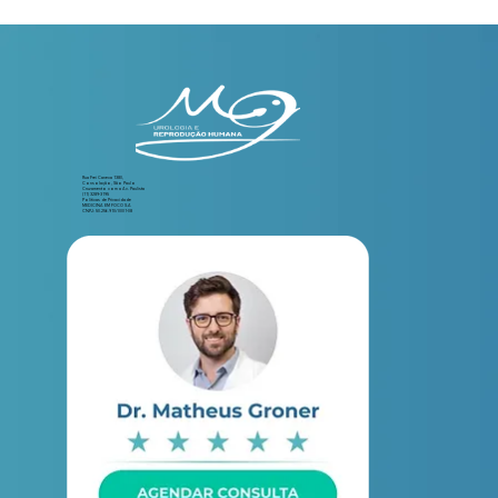
Rua Frei Caneca 1380,
Consolação, São Paulo
Cruzamento com a Av. Paulista
(11) 3289-3195
Políticas de Privacidade
MEDICINA EM FOCO S.A
CNPJ: 50.256.910/0001-08