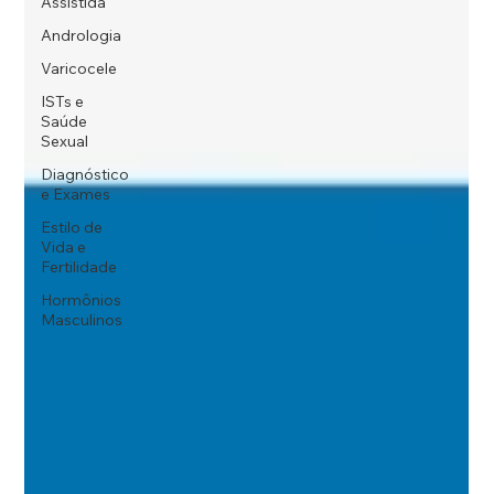
Assistida
Andrologia
Varicocele
ISTs e
Saúde
Sexual
Diagnóstico
e Exames
Estilo de
Vida e
Fertilidade
Hormônios
Masculinos